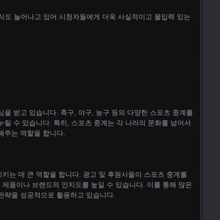
 방식도 늘어나고 있어 시청자들에게 더욱 사실적이고 몰입력 있는
을 받고 있습니다. 축구, 야구, 농구 등의 다양한 스포츠 중계를
릴 수 있습니다. 특히, 스포츠 중계는 각 나라의 문화를 넘어서
해주는 역할을 합니다.
키는 데 큰 역할을 합니다. 광고 및 후원사들이 스포츠 중계를
제품이나 브랜드의 인지도를 높일 수 있습니다. 이를 통해 많은
전략을 성공적으로 활용하고 있습니다.