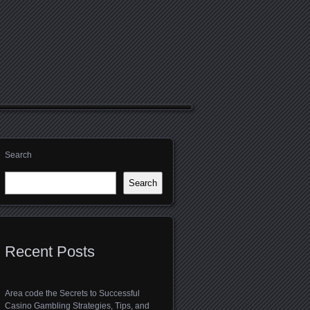
Search
Search
Recent Posts
Area code the Secrets to Successful
Casino Gambling Strategies, Tips, and